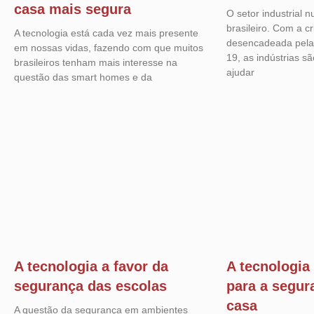
casa mais segura
O setor industrial n
brasileiro. Com a c
A tecnologia está cada vez mais presente
desencadeada pela
em nossas vidas, fazendo com que muitos
19, as indústrias s
brasileiros tenham mais interesse na
ajudar
questão das smart homes e da
A tecnologia a favor da
A tecnologia
segurança das escolas
para a segur
casa
A questão da segurança em ambientes