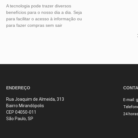
A tecnologia pode trazer diversos
benefícios para o nosso dia a dia. Seja
para facilitar o acesso à informação ou
para fazer compras sem sair
ENDEREÇO
CONT
Rua Joaquim de Almeida, 313
E-mail:
g
Bairro Mirandópolis
Telefon
CEP 04050-011
24 hora
São Paulo, SP