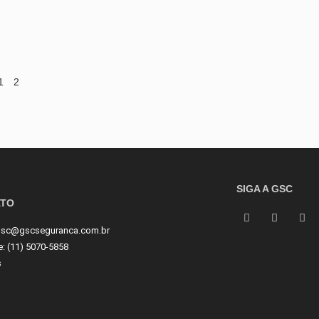
1
2
SIGA A GSC
ATO
sc@gscseguranca.com.br
e:
(11) 5070-5858
s