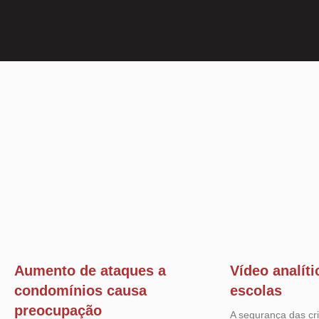
Aumento de ataques a
Vídeo analít
condomínios causa
escolas
preocupação
A segurança das cr