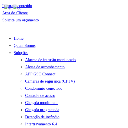
Ir para o conteúdo
Área do Cliente
Solicite um orçamento
Home
Quem Somos
Soluções
Alarme de intrusão monitorado
Alerta de arrombamento
APP GSC Connect
Câmeras de segurança (CFTV)
Condomínio conectado
Controle de acesso
Chegada monitorada
Chegada programada
Detecção de incêndio
Intertravamento 6.4