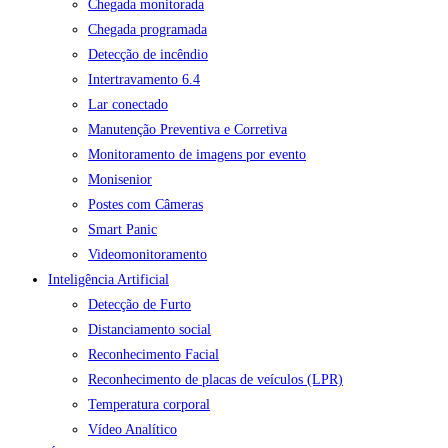
Chegada monitorada
Chegada programada
Detecção de incêndio
Intertravamento 6.4
Lar conectado
Manutenção Preventiva e Corretiva
Monitoramento de imagens por evento
Monisenior
Postes com Câmeras
Smart Panic
Videomonitoramento
Inteligência Artificial
Detecção de Furto
Distanciamento social
Reconhecimento Facial
Reconhecimento de placas de veículos (LPR)
Temperatura corporal
Vídeo Analítico