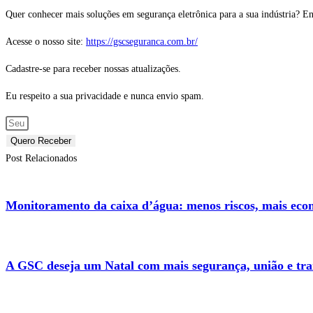
Quer conhecer mais soluções em segurança eletrônica para a sua indústria? 
Acesse o nosso site:
https://gscseguranca.com.br/
Cadastre-se para receber nossas atualizações.
Eu respeito a sua privacidade e nunca envio spam.
Quero Receber
Post Relacionados
Monitoramento da caixa d’água: menos riscos, mais eco
A GSC deseja um Natal com mais segurança, união e tra