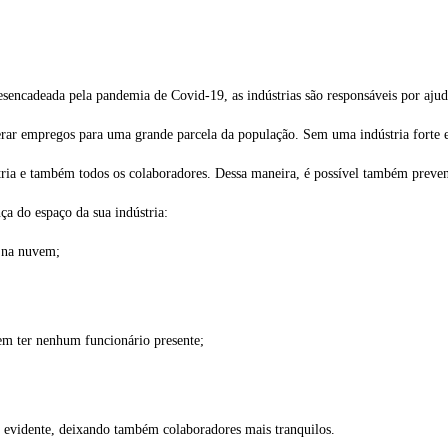
l desencadeada pela pandemia de Covid-19, as indústrias são responsáveis por aj
r gerar empregos para uma grande parcela da população. Sem uma indústria forte
stria e também todos os colaboradores. Dessa maneira, é possível também preve
ça do espaço da sua indústria:
s na nuvem;
sem ter nenhum funcionário presente;
is evidente, deixando também colaboradores mais tranquilos.