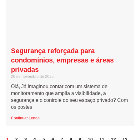
Segurança reforçada para
condomínios, empresas e áreas
privadas
26 de novembro de 2025
Olá, Já imaginou contar com um sistema de
monitoramento que amplia a visibilidade, a
segurança e o controle do seu espaço privado? Com
os postes
Continuar Lendo
1
2
3
4
5
6
7
8
9
10
11
12
13