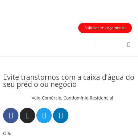
Área do Cliente
Solicite um orçamento
Quem Somos
Inteligência Artificial
Áreas de Atuação
Evite transtornos com a caixa d’água do
seu prédio ou negócio
Velo
Comércio
,
Condomínio Residencial
Olá,