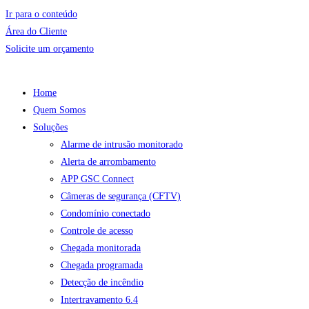
Ir para o conteúdo
Área do Cliente
Solicite um orçamento
Home
Quem Somos
Soluções
Alarme de intrusão monitorado
Alerta de arrombamento
APP GSC Connect
Câmeras de segurança (CFTV)
Condomínio conectado
Controle de acesso
Chegada monitorada
Chegada programada
Detecção de incêndio
Intertravamento 6.4