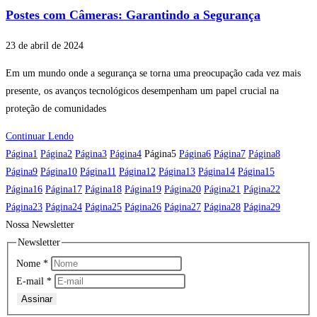
Postes com Câmeras: Garantindo a Segurança
23 de abril de 2024
Em um mundo onde a segurança se torna uma preocupação cada vez mais
presente, os avanços tecnológicos desempenham um papel crucial na
proteção de comunidades
Continuar Lendo
Página
1
Página
2
Página
3
Página
4
Página
5
Página
6
Página
7
Página
8
Página
9
Página
10
Página
11
Página
12
Página
13
Página
14
Página
15
Página
16
Página
17
Página
18
Página
19
Página
20
Página
21
Página
22
Página
23
Página
24
Página
25
Página
26
Página
27
Página
28
Página
29
Nossa Newsletter
Newsletter
Nome
*
E-mail
*
Assinar