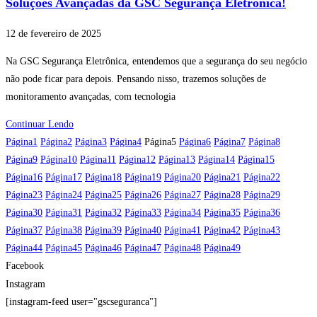
Soluções Avançadas da GSC Segurança Eletrônica!
12 de fevereiro de 2025
Na GSC Segurança Eletrônica, entendemos que a segurança do seu negócio
não pode ficar para depois. Pensando nisso, trazemos soluções de
monitoramento avançadas, com tecnologia
Continuar Lendo
Página
1
Página
2
Página
3
Página
4
Página
5
Página
6
Página
7
Página
8
Página
9
Página
10
Página
11
Página
12
Página
13
Página
14
Página
15
Página
16
Página
17
Página
18
Página
19
Página
20
Página
21
Página
22
Página
23
Página
24
Página
25
Página
26
Página
27
Página
28
Página
29
Página
30
Página
31
Página
32
Página
33
Página
34
Página
35
Página
36
Página
37
Página
38
Página
39
Página
40
Página
41
Página
42
Página
43
Página
44
Página
45
Página
46
Página
47
Página
48
Página
49
Facebook
Instagram
[instagram-feed user="gscseguranca"]