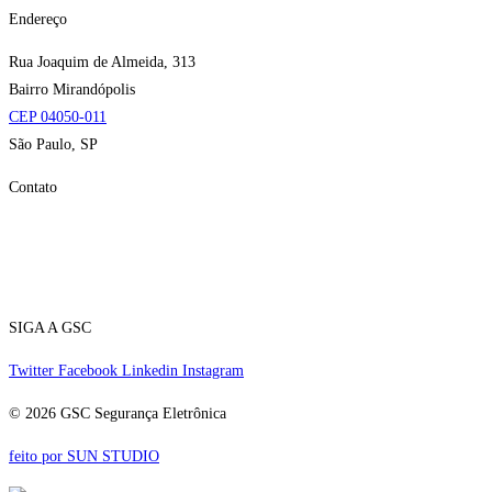
Endereço
Rua Joaquim de Almeida, 313
Bairro Mirandópolis
CEP 04050-011
São Paulo, SP
Contato
E-mail:
gsc@gscseguranca.com.br
Telefone:
(11) 5070-5858
24 horas
SIGA A GSC
Twitter
Facebook
Linkedin
Instagram
© 2026 GSC Segurança Eletrônica
feito por SUN STUDIO