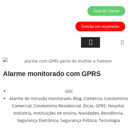
Área do Cliente
Solicite um orçamento
Inteligência Artificial
Áreas de Atuação
Alarme monitorado com GPRS
GSC
Alarme de intrusão monitorado
,
Blog
,
Comércio
,
Condomínio
Comercial
,
Condomínio Residencial
,
Dicas
,
GPRS
,
Hospital
,
Indústria
,
Instituições de ensino
,
Novidades
,
Residência
,
Segurança Eletrônica
,
Segurança Pública
,
Tecnologia