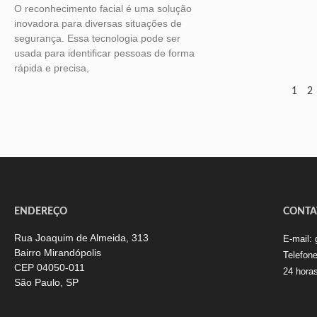
O reconhecimento facial é uma solução
inovadora para diversas situações de
segurança. Essa tecnologia pode ser
usada para identificar pessoas de forma
rápida e precisa,
1
2
ENDEREÇO
CONTA
Rua Joaquim de Almeida, 313
E-mail:
Bairro Mirandópolis
Telefon
CEP 04050-011
24 hora
São Paulo, SP