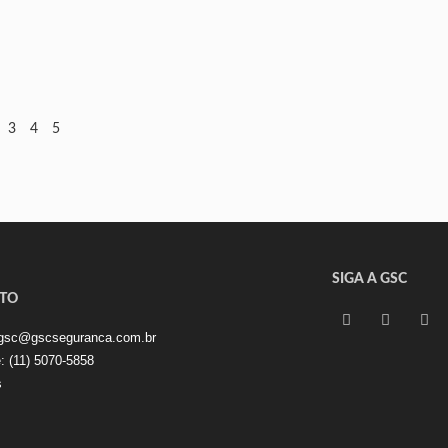
3
4
5
SIGA A GSC
TO
gsc@gscseguranca.com.br
e:
(11) 5070-5858
s