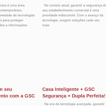
ônica é uma área
No cenário atual, garantir a segurança d
 contemporâneo,
seu estabelecimento comercial é uma
riedade de tecnologias
prioridade indiscutível. Com o avanço da
as para proteger
tecnologia, surgem soluções cada vez
des e informações.
mais
m seu
Casa Inteligente + GSC
ento com a GSC
Segurança = Dupla Perfeita!
Na era da tecnologia avançada, garantir