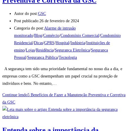
Preventiva e Corretiva da GSC
Autor do post:
GSC
Post publicado:
26 de fevereiro de 2024
Categoria do post:
Alarme de intrusão
monitorado
/
Blog
/
Comércio
/
Condomínio Comercial
/
Condomínio
Residencial
/
Dicas
/
GPRS
/
Hospital
/
Indústria
/
Instituições de
ensino
/
Lojas
/
Residência
/
Segurança Eletrônica
/
Segurança
Pessoal
/
Segurança Pública
/
Tecnologia
A segurança tem sido uma prioridade fundamental no nosso dia a dia, e
empresas como a GSC desempenham um papel crucial na proteção de
indivíduos e bens. No entanto,…
Continue lendo
5 Benefícios de Fazer a Manutenção Preventiva e Corretiva
da GSC
Entenda sobre a importância da