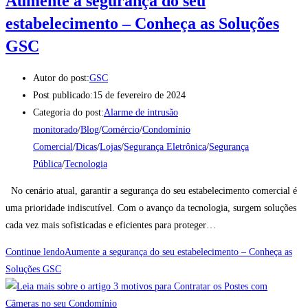
Aumente a segurança do seu
estabelecimento – Conheça as Soluções
GSC
Autor do post:
GSC
Post publicado:
15 de fevereiro de 2024
Categoria do post:
Alarme de intrusão
monitorado
/
Blog
/
Comércio
/
Condomínio
Comercial
/
Dicas
/
Lojas
/
Segurança Eletrônica
/
Segurança
Pública
/
Tecnologia
No cenário atual, garantir a segurança do seu estabelecimento comercial é
uma prioridade indiscutível. Com o avanço da tecnologia, surgem soluções
cada vez mais sofisticadas e eficientes para proteger…
Continue lendo
Aumente a segurança do seu estabelecimento – Conheça as
Soluções GSC