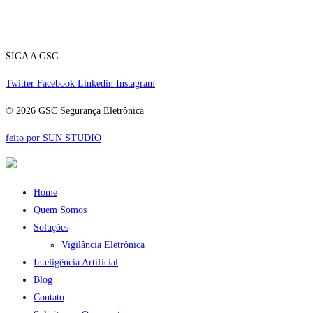
Telefone:
(11) 5070-5858
24 horas
SIGA A GSC
Twitter
Facebook
Linkedin
Instagram
© 2026 GSC Segurança Eletrônica
feito por SUN STUDIO
Home
Quem Somos
Soluções
Vigilância Eletrônica
Inteligência Artificial
Blog
Contato