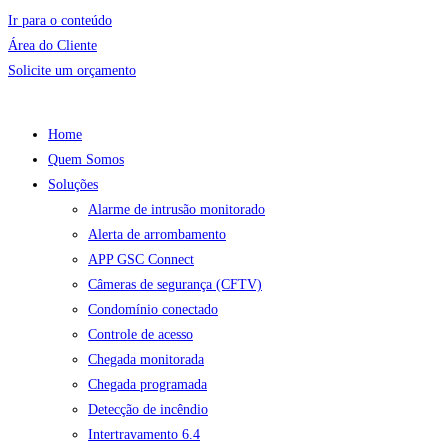
Ir para o conteúdo
Área do Cliente
Solicite um orçamento
Home
Quem Somos
Soluções
Alarme de intrusão monitorado
Alerta de arrombamento
APP GSC Connect
Câmeras de segurança (CFTV)
Condomínio conectado
Controle de acesso
Chegada monitorada
Chegada programada
Detecção de incêndio
Intertravamento 6.4