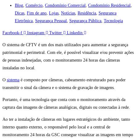
Blog
,
Comércio
,
Condomínio Comercial
,
Condomínio Residencial
,
Dicas
,
Fim de ano
,
Lojas
,
Notícias
,
Residência
,
Segurança
Eletrônica
,
Segurança Pessoal
,
Segurança Pública
,
Tecnologia
Facebook-f
Instagram
Twitter
Linkedin
O sistema de CFTV é um dos mais utilizados para aumentar a segurança
patrimonial e perimetral. Com ele, é possível visualizar e/ou prevenir ações
de pessoas indesejadas, com o monitoramento 24 horas das câmeras
instaladas no local.
O
sistema
é composto por câmeras, cabeamento estruturado para poder
transmitir o sinal da câmera e o sistema de gravação de imagens.
Portanto, é uma tecnologia que conta com o monitoramento através da
captura das imagens de câmeras analógicas, digitais ou conectadas à rede.
Ao ter a instalação de câmeras em lugares estratégicos do ambiente, tanto
interno quanto externo, o responsável pelo local e a central de
monitoramento 24 horas da GSC consegue visualizar as imagens em tempo