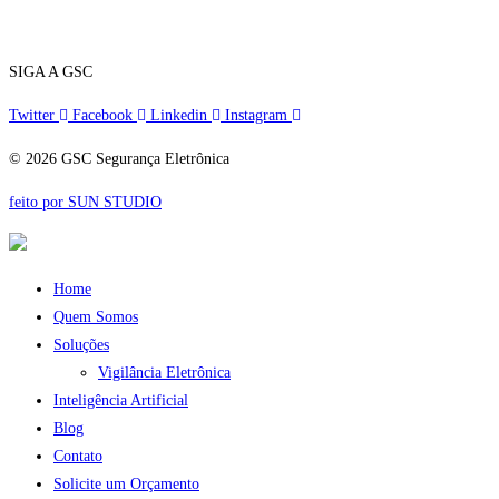
Telefone:
(11) 5070-5858
24 horas
SIGA A GSC
Twitter
Facebook
Linkedin
Instagram
© 2026 GSC Segurança Eletrônica
feito por SUN STUDIO
Home
Quem Somos
Soluções
Vigilância Eletrônica
Inteligência Artificial
Blog
Contato
Solicite um Orçamento