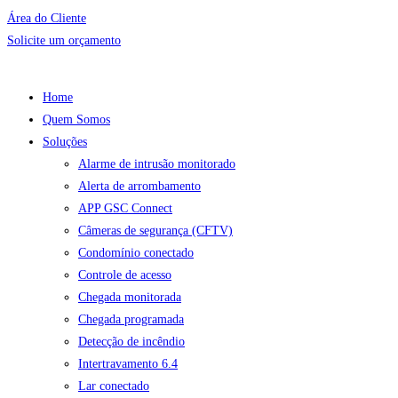
Ir
Área do Cliente
para
Solicite um orçamento
o
conteúdo
Home
Quem Somos
Soluções
Alarme de intrusão monitorado
Alerta de arrombamento
APP GSC Connect
Câmeras de segurança (CFTV)
Condomínio conectado
Controle de acesso
Chegada monitorada
Chegada programada
Detecção de incêndio
Intertravamento 6.4
Lar conectado