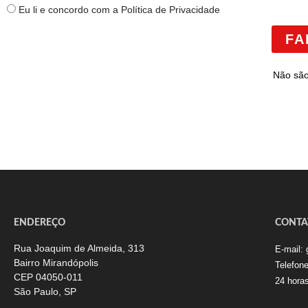
Eu li e concordo com a Política de Privacidade
FA
Não são
ENDEREÇO
CONTA
Rua Joaquim de Almeida, 313
E-mail:
Bairro Mirandópolis
Telefon
CEP 04050-011
24 hora
São Paulo, SP