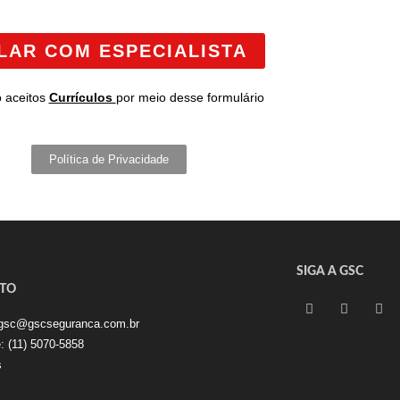
LAR COM ESPECIALISTA
 aceitos
Currículos
por meio desse formulário
Política de Privacidade
SIGA A GSC
TO
gsc@gscseguranca.com.br
e:
(11) 5070-5858
s