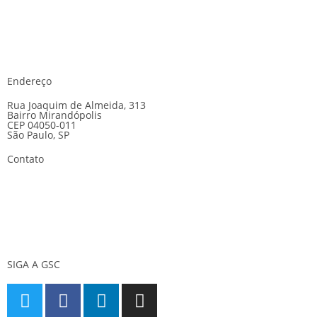
Endereço
Rua Joaquim de Almeida, 313
Bairro Mirandópolis
CEP 04050-011
São Paulo, SP
Contato
E-mail:
gsc@gscseguranca.com.br
Telefone:
(11) 5070-5858
24 horas
SIGA A GSC