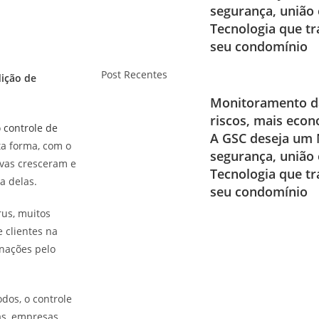
segurança, união 
Tecnologia que t
seu condomínio
Post Recentes
dição de
Monitoramento da
riscos, mais eco
o
controle de
A GSC deseja um 
a forma, com o
segurança, união 
ivas cresceram e
Tecnologia que t
a delas.
seu condomínio
rus, muitos
 clientes na
inações pelo
dos, o controle
as, empresas,