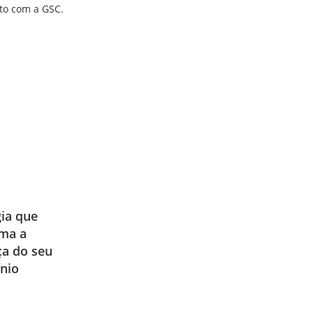
ato com a GSC.
ia que
rma a
ça do seu
nio