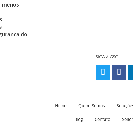
: menos
s
e
gurança do
SIGA A GSC
sc@gscseguranca.com.br
e:
(11) 5070-5858
Home
Quem Somos
Soluçõe
Blog
Contato
Solic