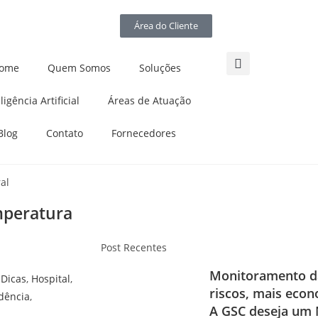
Área do Cliente
ome
Quem Somos
Soluções
ligência Artificial
Áreas de Atuação
Blog
Contato
Fornecedores
mperatura
Post Recentes
Monitoramento da
,
Dicas
,
Hospital
,
riscos, mais eco
dência
,
A GSC deseja um 