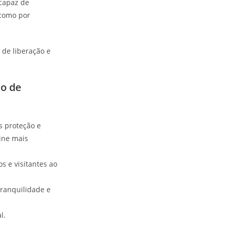
 capaz de
 como por
 de liberação e
ão de
s proteção e
ine mais
s e visitantes ao
tranquilidade e
l.