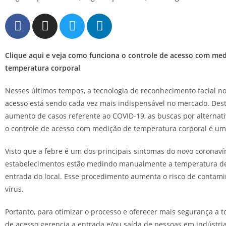
Clique aqui e veja como funciona o controle de acesso com me
temperatura corporal
Nesses últimos tempos, a tecnologia de reconhecimento facial n
acesso
está sendo cada vez mais indispensável no mercado. Dest
aumento de casos referente ao COVID-19, as buscas por alternat
o controle de acesso com medição de temperatura corporal é um
Visto que a febre é um dos principais sintomas do novo coronaví
estabelecimentos estão medindo manualmente a temperatura de
entrada do local. Esse procedimento aumenta o risco de contam
vírus.
Portanto, para otimizar o processo e oferecer mais segurança a to
de acesso gerencia a entrada e/ou saída de pessoas em indústri