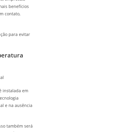
mais benefícios
m contato,
ção para evitar
peratura
 é instalada em
tecnologia
al e na ausência
esso também será