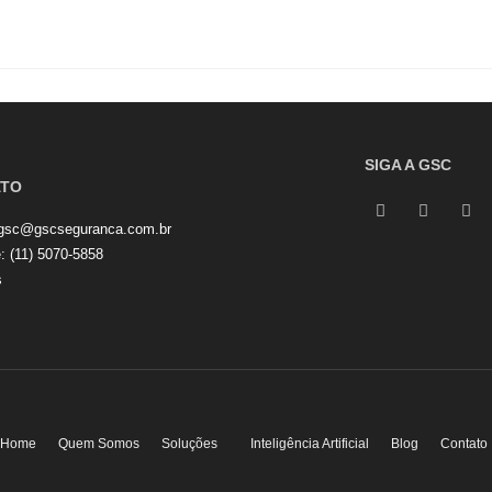
SIGA A GSC
ATO
gsc@gscseguranca.com.br
e:
(11) 5070-5858
s
Home
Quem Somos
Soluções
Inteligência Artificial
Blog
Contato