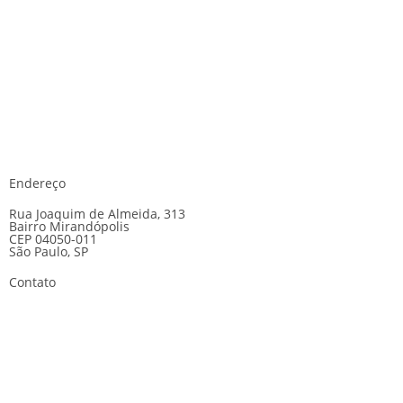
Endereço
Rua Joaquim de Almeida, 313
Bairro Mirandópolis
CEP 04050-011
São Paulo, SP
Contato
E-mail:
gsc@gscseguranca.com.br
Telefone:
(11) 5070-5858
24 horas