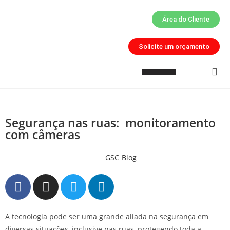
Área do Cliente
Solicite um orçamento
Quem Somos
Inteligência Artificial
Áreas de Atuação
Segurança nas ruas: monitoramento
com câmeras
GSC
Blog
A tecnologia pode ser uma grande aliada na segurança em
diversas situações, inclusive nas ruas, protegendo toda a