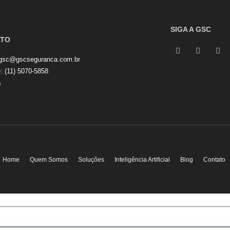
SIGA A GSC
ATO
gsc@gscseguranca.com.br
e:
(11) 5070-5858
s
Home
Quem Somos
Soluções
Inteligência Artificial
Blog
Contato