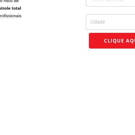
 risco de
trole total
*
rofissionais
CLIQUE AQ