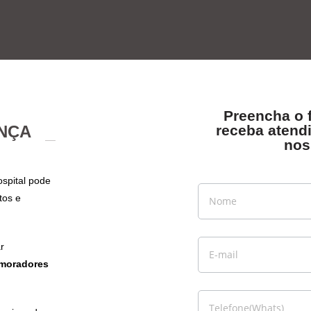
Preencha o 
NÇA
receba atendi
nos
Postes
*
spital pode
com
tos e
Câmera
*
r
 moradores
*