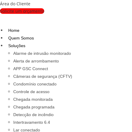
Ir
Área do Cliente
para
Solicite um orçamento
o
conteúdo
Home
Quem Somos
Soluções
Alarme de intrusão monitorado
Alerta de arrombamento
APP GSC Connect
Câmeras de segurança (CFTV)
Condomínio conectado
Controle de acesso
Chegada monitorada
Chegada programada
Detecção de incêndio
Intertravamento 6.4
Lar conectado