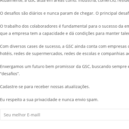
Atualmente, a GSC atua em áreas como: indústria, comércio, residê
O desafios são diários e nunca param de chegar. O principal desa
O trabalho dos colaboradores é fundamental para o sucesso da e
que a empresa tem a capacidade e dá condições para manter talen
Com diversos cases de sucesso, a GSC ainda conta com empresas 
hotéis, redes de supermercados, redes de escolas e companhias a
Enxergamos um futuro bem promissor da GSC, buscando sempre expa
“desafios”.
Cadastre-se para receber nossas atualizações.
Eu respeito a sua privacidade e nunca envio spam.
QUERO RECEBER