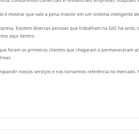
ncia, condomínios comerciais e residenciais, empresas, hospitais, 
fio é mostrar que vale a pena investir em um sistema inteligente 
mpresa. Existem diversas pessoas que trabalham na GSC há anos, 
tos aqui dentro.
que foram os primeiros clientes que chegaram e permaneceram at
éreas.
ndir nossos serviços e nos tornarmos referência no mercado. Não 