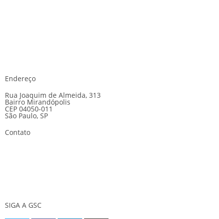
Endereço
Rua Joaquim de Almeida, 313
Bairro Mirandópolis
CEP 04050-011
São Paulo, SP
Contato
E-mail:
gsc@gscseguranca.com.br
Telefone:
(11) 5070-5858
24 horas
SIGA A GSC