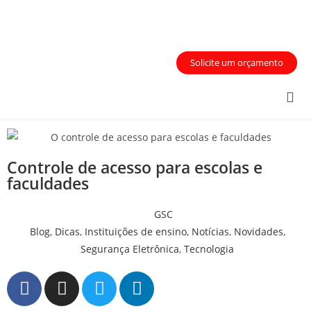
Área do Cliente
Solicite um orçamento
Quem Somos
Inteligência Artificial
Áreas de Atuação
Controle de acesso para escolas e
faculdades
GSC
Blog
,
Dicas
,
Instituições de ensino
,
Notícias
,
Novidades
,
Segurança Eletrônica
,
Tecnologia