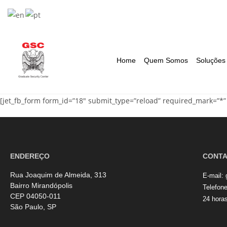
Home
Quem Somos
Soluções
[jet_fb_form form_id=”18″ submit_type=”reload” required_mark=”*” 
ENDEREÇO
CONT
Rua Joaquim de Almeida, 313
E-mail:
Bairro Mirandópolis
Telefon
CEP 04050-011
24 hora
São Paulo, SP