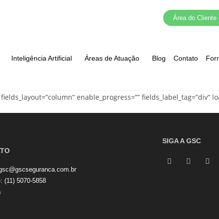
Área do Cliente
Inteligência Artificial
Áreas de Atuação
Blog
Contato
For
fields_layout=”column” enable_progress=”” fields_label_tag=”div” l
SIGA A GSC
ATO
gsc@gscseguranca.com.br
e:
(11) 5070-5858
s