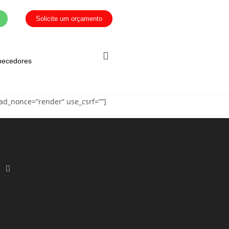
Solicite um orçamento
necedores
oad_nonce=”render” use_csrf=””]