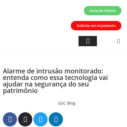
Área do Cliente
Solicite um orçamento
Quem Somos
Inteligência Artificial
Áreas de Atuação
Alarme de intrusão monitorado:
entenda como essa tecnologia vai
ajudar na segurança do seu
patrimônio
GSC
Blog