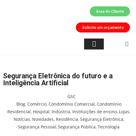
Área do Cliente
Solicite um orçamento
Quem Somos
Inteligência Artificial
Áreas de Atuação
Segurança Eletrônica do futuro e a
Inteligência Artificial
GSC
Blog
,
Comércio
,
Condomínio Comercial
,
Condomínio
Residencial
,
Hospital
,
Indústria
,
Instituições de ensino
,
Lojas
,
Notícias
,
Novidades
,
Residência
,
Segurança Eletrônica
,
Segurança Pessoal
,
Segurança Pública
,
Tecnologia