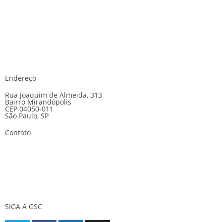
Endereço
Rua Joaquim de Almeida, 313
Bairro Mirandópolis
CEP 04050-011
São Paulo, SP
Contato
E-mail:
gsc@gscseguranca.com.br
Telefone:
(11) 5070-5858
24 horas
SIGA A GSC